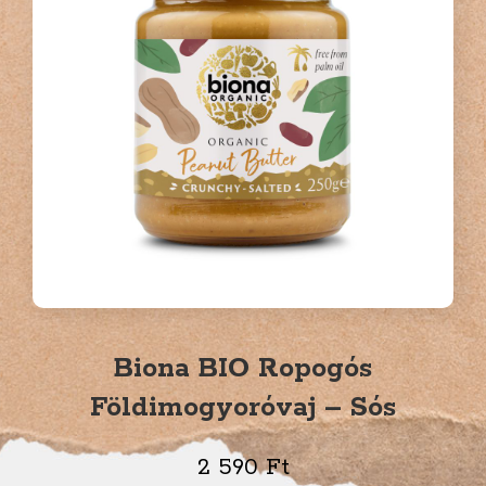
Biona BIO Ropogós
Földimogyoróvaj – Sós
2 590
Ft