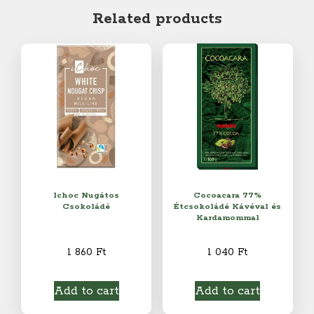
quantity
Related products
Ichoc Nugátos
Cocoacara 77%
Csokoládé
Étcsokoládé Kávéval és
Kardamommal
1 860
Ft
1 040
Ft
Add to cart
Add to cart