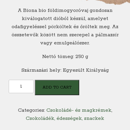
A Biona bio földimogyoróvaj gondosan
kiválogatott dióból készül, amelyet
odafigyeléssel pörköltek és őröltek meg. Az
összetevők között nem szerepel a pálmazsír
vagy emulgeálószer.
Nettó tömeg: 250 g
Származási hely: Egyesült Királyság
Biona
ADD TO CART
BIO
Ropogós
Földimogyoróvaj
Categories:
Csokoládé- és magkrémek
,
-
Csokoládék, édességek, snackek
Sós