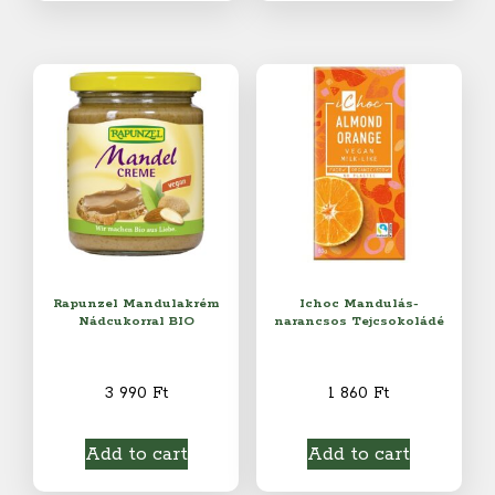
Rapunzel Mandulakrém
Ichoc Mandulás-
Nádcukorral BIO
narancsos Tejcsokoládé
3 990
Ft
1 860
Ft
Add to cart
Add to cart