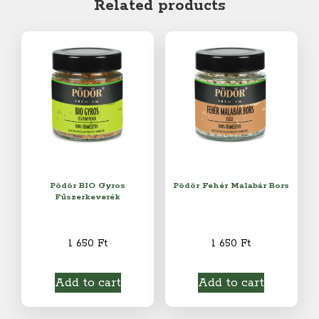
Related products
Pödör BIO Gyros
Pödör Fehér Malabár Bors
Fűszerkeverék
1 650
Ft
1 650
Ft
Add to cart
Add to cart