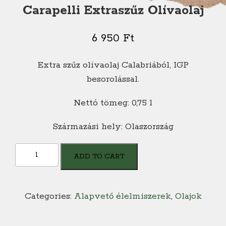
Carapelli Extraszűz Olívaolaj
6 950
Ft
Extra szűz olívaolaj Calabriából, IGP
besorolással.
Nettó tömeg: 0,75 l
Származási hely: Olaszország
Carapelli
ADD TO CART
Extraszűz
Olívaolaj
quantity
Categories:
Alapvető élelmiszerek
,
Olajok