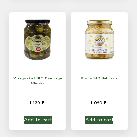
Virágoskút BIO Csemege
Biona BIO Babcsíra
Uborka
1 120
Ft
1 090
Ft
Add to cart
Add to cart