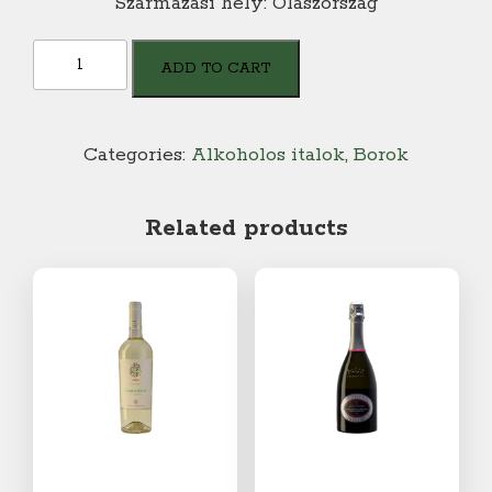
Származási hely: Olaszország
Edda
ADD TO CART
Bianco
Salento
I.G.P.
Categories:
Alkoholos italok
,
Borok
quantity
Related products