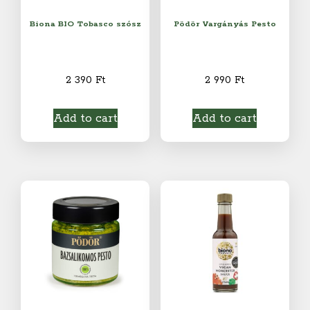
Biona BIO Tobasco szósz
Pödör Vargányás Pesto
2 390
Ft
2 990
Ft
Add to cart
Add to cart