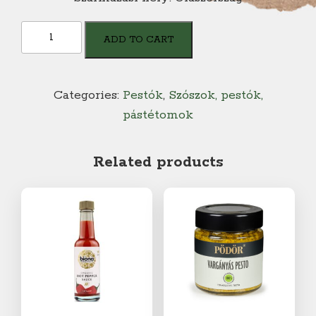
Pesto
ADD TO CART
Di
Pistacchio
quantity
Categories:
Pestók
,
Szószok, pestók,
pástétomok
Related products