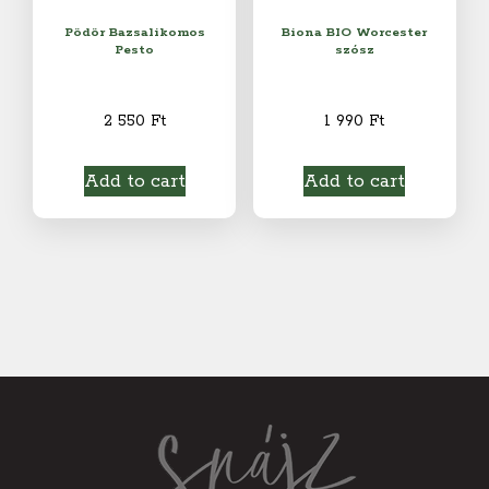
Pödör Bazsalikomos
Biona BIO Worcester
Pesto
szósz
2 550
Ft
1 990
Ft
Add to cart
Add to cart