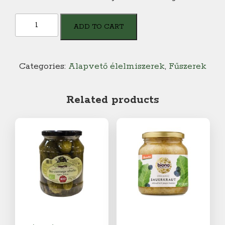
Pödör
ADD TO CART
BIO
Aglio
Olio
Categories:
Alapvető élelmiszerek
,
Fűszerek
Fűszerkeverék
quantity
Related products