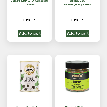
Virágoskút BIO Csemege
Biona BIO
Uborka
Savanyúkáposzta
1 120
Ft
1 120
Ft
Add to cart
Add to cart
Biona Bio Fekete
Pödör BIO Gyros