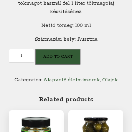
tökmagot használ fel 1 liter tökmagolaj
készítéséhez.
Nettó tömeg: 100 ml
Származási hely: Ausztria
Pödör
ADD TO CART
Tökmagolaj
Zalariz
quantity
Categories:
Alapvető élelmiszerek
,
Olajok
Related products