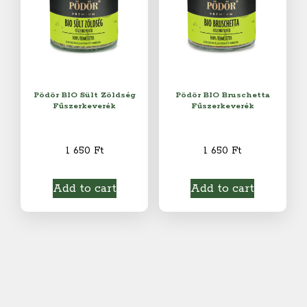
Pödör BIO Sült Zöldség
Pödör BIO Bruschetta
Fűszerkeverék
Fűszerkeverék
1 650
Ft
1 650
Ft
Add to cart
Add to cart