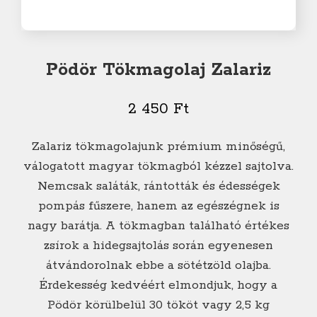
Pödör Tökmagolaj Zalariz
2 450
Ft
Zalariz tökmagolajunk prémium minőségű,
válogatott magyar tökmagból kézzel sajtolva.
Nemcsak saláták, rántották és édességek
pompás fűszere, hanem az egészégnek is
nagy barátja. A tökmagban található értékes
zsírok a hidegsajtolás során egyenesen
átvándorolnak ebbe a sötétzöld olajba.
Érdekesség kedvéért elmondjuk, hogy a
Pödör körülbelül 30 tököt vagy 2,5 kg