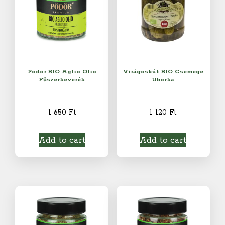
Pödör BIO Aglio Olio
Virágoskút BIO Csemege
Fűszerkeverék
Uborka
1 650
Ft
1 120
Ft
Add to cart
Add to cart