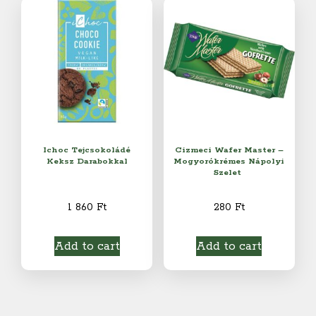
Ichoc Tejcsokoládé
Cizmeci Wafer Master –
Keksz Darabokkal
Mogyorókrémes Nápolyi
Szelet
1 860
Ft
280
Ft
Add to cart
Add to cart