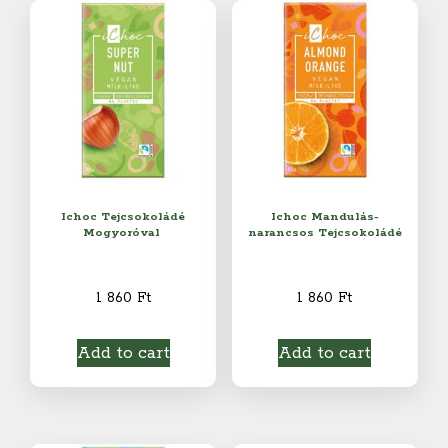
Ichoc Tejcsokoládé
Ichoc Mandulás-
Mogyoróval
narancsos Tejcsokoládé
1 860
Ft
1 860
Ft
Add to cart
Add to cart