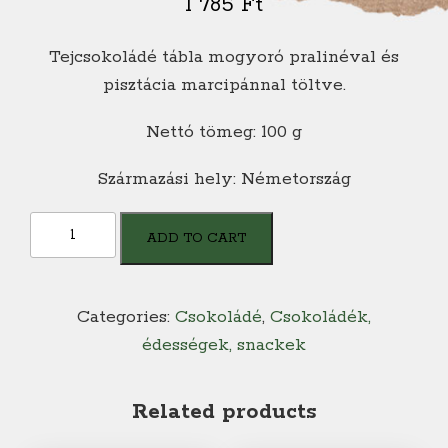
1 785
Ft
Tejcsokoládé tábla mogyoró pralinéval és
pisztácia marcipánnal töltve.
Nettó tömeg: 100 g
Származási hely: Németország
Reber
ADD TO CART
Constanze
quantity
Categories:
Csokoládé
,
Csokoládék,
édességek, snackek
Related products