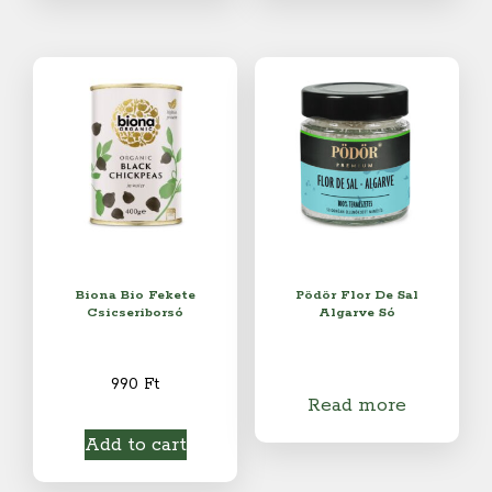
Biona Bio Fekete
Pödör Flor De Sal
Csicseriborsó
Algarve Só
990
Ft
Read more
Add to cart