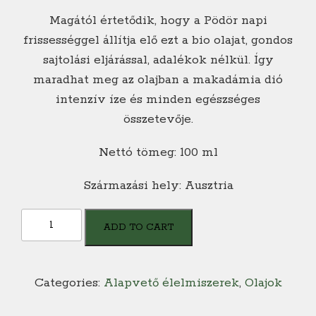
Magától értetődik, hogy a Pödör napi
frissességgel állítja elő ezt a bio olajat, gondos
sajtolási eljárással, adalékok nélkül. Így
maradhat meg az olajban a makadámia dió
intenzív íze és minden egészséges
összetevője.
Nettó tömeg: 100 ml
Származási hely: Ausztria
Pödör
ADD TO CART
BIO
Makadámia
Dió
Categories:
Alapvető élelmiszerek
,
Olajok
Olaj