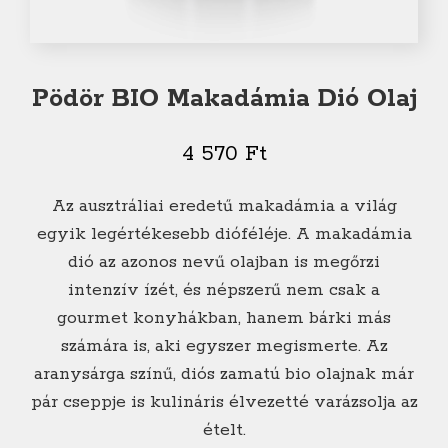
Pödör BIO Makadámia Dió Olaj
4 570
Ft
Az ausztráliai eredetű makadámia a világ
egyik legértékesebb dióféléje. A makadámia
dió az azonos nevű olajban is megőrzi
intenzív ízét, és népszerű nem csak a
gourmet konyhákban, hanem bárki más
számára is, aki egyszer megismerte. Az
aranysárga színű, diós zamatú bio olajnak már
pár cseppje is kulináris élvezetté varázsolja az
ételt.