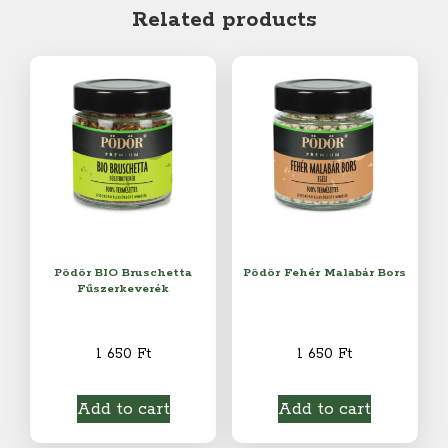
quantity
Related products
Pödör BIO Bruschetta
Pödör Fehér Malabár Bors
Fűszerkeverék
1 650
Ft
1 650
Ft
Add to cart
Add to cart